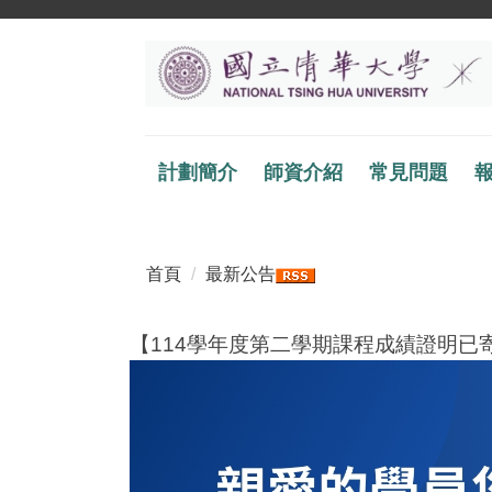
跳
到
主
要
內
容
計劃簡介
師資介紹
常見問題
區
首頁
最新公告
【114學年度第二學期課程成績證明已