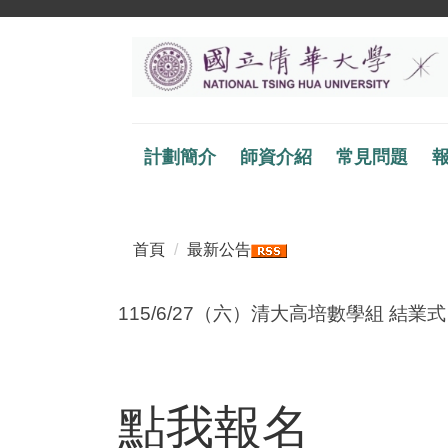
跳
到
主
要
內
容
計劃簡介
師資介紹
常見問題
區
首頁
最新公告
115/6/27（六）清大高培數學組 結業
點我報名